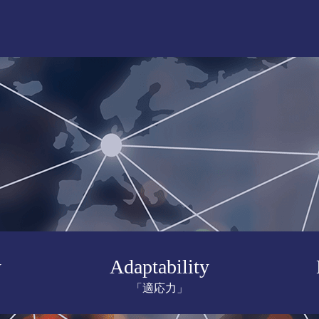
y
Adaptability
「適応力」